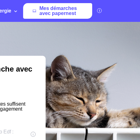
Mes démarches
ergie
avec papernest