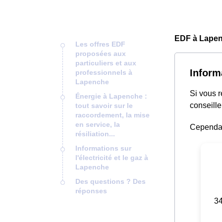
EDF à Lapen
Les offres EDF
proposées aux
particuliers et aux
Inform
professionnels à
Lapenche
Si vous 
Énergie à Lapenche :
conseille
tout savoir sur le
raccordement, la mise
en service, la
Cependant
résiliation...
Informations sur
l'électricité et le gaz à
Lapenche
Des questions ? Des
réponses
34