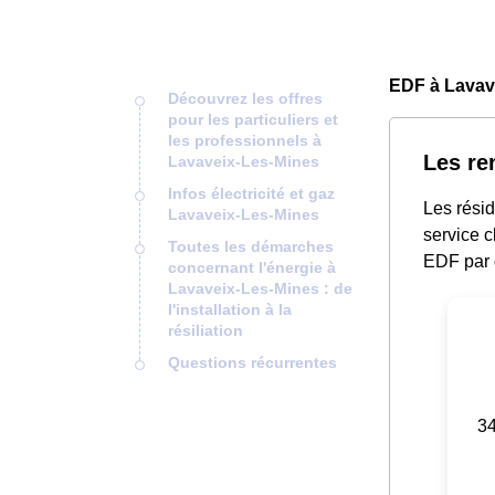
EDF à Lavav
Découvrez les offres
pour les particuliers et
les professionnels à
Les re
Lavaveix-Les-Mines
Infos électricité et gaz
Les rési
Lavaveix-Les-Mines
service c
Toutes les démarches
EDF par 
concernant l'énergie à
Lavaveix-Les-Mines : de
l'installation à la
résiliation
Questions récurrentes
34