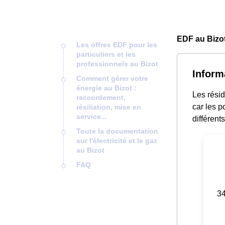
EDF au Bizot
Les offres EDF pour les
particuliers et les
professionnels au Bizot
Inform
Comment gérer votre
énergie au Bizot :
Les résid
raccordement,
car les p
résiliation, mise en
service...
différent
Toute la documentation
sur l'électricité et le gaz
au Bizot
FAQ
34