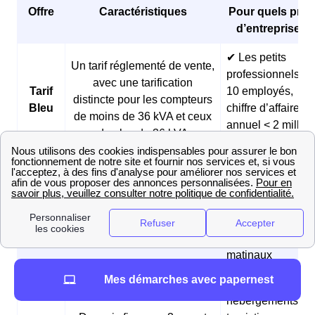
Offre
Caractéristiques
Pour quels profi
d’entreprises 
✔ Les petits
Un tarif réglementé de vente,
professionnels (<
avec une tarification
Tarif
10 employés,
distincte pour les compteurs
Bleu
chiffre d’affaires
de moins de 36 kVA et ceux
annuel < 2 millio
de plus de 36 kVA
d’euros)
✔ Les boulangeri
et les pâtisseries
Des prix fixes sur 3 ans et
Offre
✔ Les fermes
des tarifs réduits pendant les
Matina
✔ Les
heures creuses du matin
professionnels
matinaux
Mes démarches avec papernest
✔ Les
hébergements