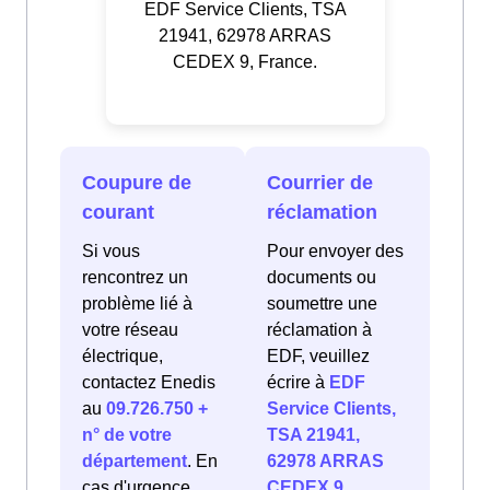
EDF Service Clients, TSA
21941, 62978 ARRAS
CEDEX 9, France.
Coupure de
Courrier de
courant
réclamation
Si vous
Pour envoyer des
rencontrez un
documents ou
problème lié à
soumettre une
votre réseau
réclamation à
électrique,
EDF, veuillez
contactez Enedis
écrire à
EDF
au
09.726.750 +
Service Clients,
n° de votre
TSA 21941,
département
. En
62978 ARRAS
cas d'urgence
CEDEX 9,