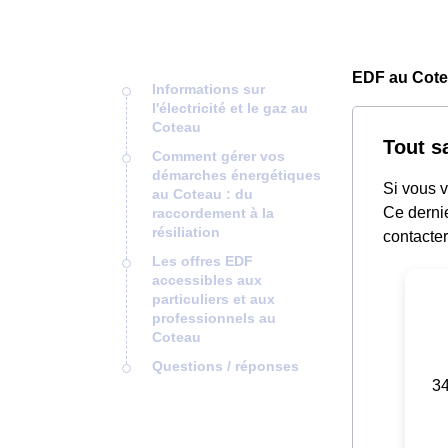
EDF au Cote
Informations sur
l'électricité et le gaz au
Coteau
Tout s
Comment gérer vos
démarches énergétiques
Si vous 
au Coteau : du
Ce dernie
raccordement à la
résiliation
contacter
Les offres EDF
accessibles aux
particuliers et aux
professionnels au
Coteau
Questions / réponses
34