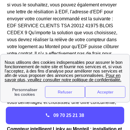
si vous le souhaitez, vous pouvez également envoyer
une lettre de résiliation à EDF, l'adresse d'EDF pour
envoyer votre courrier recommandé est la suivante :
EDF SERVICE CLIENTS TSA 20012 41975 BLOIS
CEDEX 9 Qu'importe la solution que vous choisissez,
vous devrez réaliser la relève de votre compteur dans
votre logement au Monteil pour qu'EDF puisse clôturer
votre contrat. Il n'y a effectivement pas de frais pour
résilier un contrat à l'électricité d'EDF, vous n'aurez qu'à
régler une facture de régularisation, ce qui est tout à fait
normal lors de la fermeture d'un contrat d'électricité dans
le 15240 et dans toute la France. Mais quand est-ce que
vous devez résilier ce contrat ? C'est vous qui
choisissez, lorsque vous changez de fournisseur ou que
vous déménagez et choisissez une offre concurrente,
votre contrat sera résilier à la date où prendra effet votre
09 70 25 21 38
nouveau contrat.
Compteur intelligent Linky au Monteil : installation et