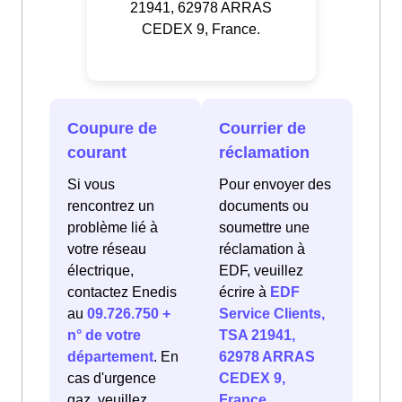
21941, 62978 ARRAS
CEDEX 9, France.
Coupure de
Courrier de
courant
réclamation
Si vous
Pour envoyer des
rencontrez un
documents ou
problème lié à
soumettre une
votre réseau
réclamation à
électrique,
EDF, veuillez
contactez Enedis
écrire à
EDF
au
09.726.750 +
Service Clients,
n° de votre
TSA 21941,
département
. En
62978 ARRAS
cas d'urgence
CEDEX 9,
gaz, veuillez
France
.