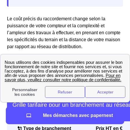
Le coût précis du raccordement change selon la
puissance de votre compteur et la complexité et
l’ampleur des travaux à effectuer, en prenant en compte
les spécificités du terrain et la distance de votre maison
par rapport au réseau de distribution.
Pour vous donner une idée des prix, Enedis offre un
barème tarifaire pour les raccordements. Consultez les
tarifs dans le tableau ci-dessous pour savoir combien va
coûter le raccordement de votre maison au Tréhou
(29450) :
Grille tarifaire pour un branchement au résea
électrique par Enedis inf. 36kVA
Mes démarches avec papernest
🔌 Type de branchement
Prix HT en €