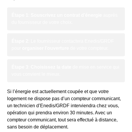
Étape 1
:
Souscrivez un contrat d’énergie
auprès
du fournisseur de votre choix.
Étape 2
: Le fournisseur contactera Enedis/GRDF
pour
organiser l’ouverture
de votre compteur.
Étape 3
:
Choisissez la date
de mise en service qui
vous convient le mieux.
Si l’énergie est actuellement coupée et que votre
logement ne dispose pas d’un compteur communicant,
un technicien d’Enedis/GRDF interviendra chez vous,
opération qui prendra environ 30 minutes. Avec un
compteur communicant, tout sera effectué à distance,
sans besoin de déplacement.