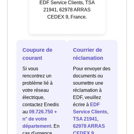
EDF Service Clients, TSA
21941, 62978 ARRAS
CEDEX 9, France.
Coupure de
Courrier de
courant
réclamation
Si vous
Pour envoyer des
rencontrez un
documents ou
problème lié à
soumettre une
votre réseau
réclamation à
électrique,
EDF, veuillez
contactez Enedis
écrire à
EDF
au
09.726.750 +
Service Clients,
n° de votre
TSA 21941,
département
. En
62978 ARRAS
cas d'urgence
CEDEX 9,