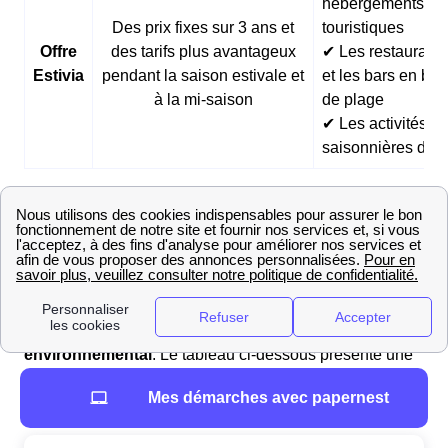
hébergements
Des prix fixes sur 3 ans et
touristiques
Offre
des tarifs plus avantageux
✔ Les restaurants
Estivia
pendant la saison estivale et
et les bars en bor
à la mi-saison
de plage
✔ Les activités
saisonnières d’ét
Comparateur des prix du gaz et avis en 2025 au
Vigen
Pour choisir l'offre de gaz adaptée à vos besoins, il est
essentiel de comparer les différentes options
disponibles sur le marché. Ces offres diffèrent selon les
tarifs, les services inclus et leur impact
environnemental
. Le tableau ci-dessous présente une
sélection des offres de gaz actuelles d'EDF, conçues
Mes démarches avec papernest
pour répondre à divers besoins et budgets.