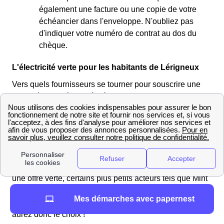
également une facture ou une copie de votre
échéancier dans l'enveloppe. N'oubliez pas
d'indiquer votre numéro de contrat au dos du
chèque.
L'électricité verte pour les habitants de Lérigneux
Vers quels fournisseurs se tourner pour souscrire une
offre d'électricité verte à Lérigneux ?
Les habitants de Lérigneux auront le choix, puisque la
plupart des fournisseurs d'énergie se mettent au vert,
certains n'hésitant plus à se spécialiser dans le
domaine. De ce fait, si les fournisseurs les plus
importants tels que TotalEnergies ou EDF proposent
une offre verte, certains plus petits acteurs tels que Mint
Energie ou Ekwateur font de la fourniture en énergie
Mes démarches avec papernest
verte une priorité : en Auvergne-Rhône-Alpes, vous
aurez donc le choix !