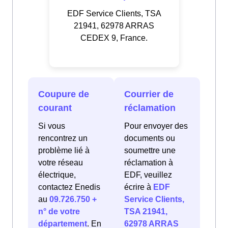
EDF Service Clients, TSA
21941, 62978 ARRAS
CEDEX 9, France.
Coupure de
Courrier de
courant
réclamation
Si vous
Pour envoyer des
rencontrez un
documents ou
problème lié à
soumettre une
votre réseau
réclamation à
électrique,
EDF, veuillez
contactez Enedis
écrire à
EDF
au
09.726.750 +
Service Clients,
n° de votre
TSA 21941,
département
. En
62978 ARRAS