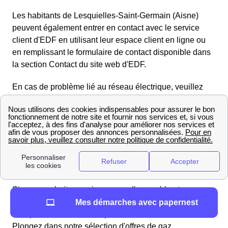
Les habitants de Lesquielles-Saint-Germain (Aisne)
peuvent également entrer en contact avec le service
client d'EDF en utilisant leur espace client en ligne ou
en remplissant le formulaire de contact disponible dans
la section Contact du site web d'EDF.
En cas de problème lié au réseau électrique, veuillez
contacter le gestionnaire du réseau de distribution
Enedis (anciennement ERDF) au numéro gratuit
d'urgence pour le dépannage :
09.726.750 + n° de votre
département 2
. Enedis se chargera rapidement de toute
interruption de courant ou panne d'électricité.
Trouvez les meilleurs fournisseurs de gaz en 2025 à
Lesquielles-Saint-Germain
Si vous souhaitez avoir une vue d'ensemble et vous
faire une opinion objective sur les offres de gaz, il est
Mes démarches avec papernest
indispensable de les comparer les unes aux autres.
Plongez dans notre sélection d'offres de gaz