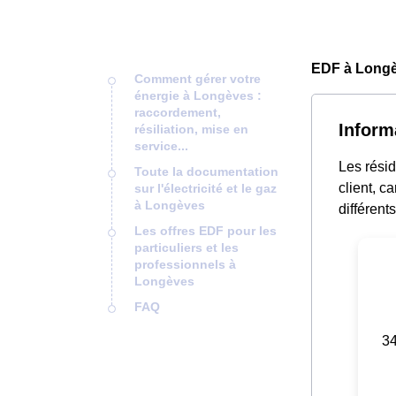
EDF à Longè
Comment gérer votre
énergie à Longèves :
raccordement,
Inform
résiliation, mise en
service...
Les rési
Toute la documentation
client, c
sur l'électricité et le gaz
à Longèves
différent
Les offres EDF pour les
particuliers et les
professionnels à
Longèves
FAQ
34