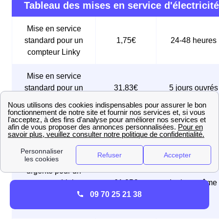
Tableau des mises en service d'électricité
Mise en service
standard pour un
1,75€
24-48 heures
compteur Linky
Mise en service
standard pour un
31,83€
5 jours ouvrés
ancien compteur
Mise en service
sous 24 à 48
74,83€
express
heures
Mise en service
urgente pour un
compteur Linky,
61,25€
Le jour même
09 70 25 21 38
réalisée le jour
même