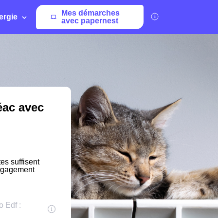
Mes démarches
ergie
avec papernest