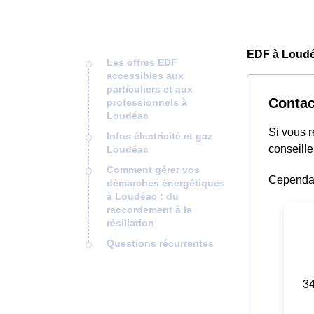
EDF à Loudé
Les offres EDF
accessibles aux
particuliers et aux
Contac
professionnels à
Loudéac
Si vous 
Infos électricité et gaz
conseille
Loudéac
Comment gérer vos
Cependant
démarches énergétiques
à Loudéac : du
raccordement à la
résiliation
Questions récurrentes
34