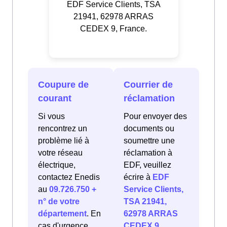
EDF Service Clients, TSA
21941, 62978 ARRAS
CEDEX 9, France.
Coupure de
Courrier de
courant
réclamation
Si vous
Pour envoyer des
rencontrez un
documents ou
problème lié à
soumettre une
votre réseau
réclamation à
électrique,
EDF, veuillez
contactez Enedis
écrire à
EDF
au
09.726.750 +
Service Clients,
n° de votre
TSA 21941,
département
. En
62978 ARRAS
cas d'urgence
CEDEX 9,