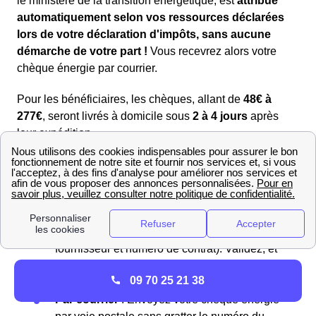
le ministère de la transition énergétique, est
attribué
automatiquement selon vos ressources déclarées
lors de votre déclaration d'impôts, sans aucune
démarche de votre part !
Vous recevrez alors votre
chèque énergie par courrier.
Pour les bénéficiaires, les chèques, allant de
48€ à
277€
, seront livrés à domicile sous
2 à 4 jours
après
leur expédition.
En ligne
: Visitez le
site du chèque énergie
et
saisissez le numéro de votre chèque situé
dans la case “Nul si découvert”. Grattez cette
case pour révéler le numéro. Ensuite, entrez
les détails de votre contrat (nom du
fournisseur et numéro de contrat). Validez, et
le montant sera déduit de vos futures
09 70 25 21 38
factures.
Par courrier
: Envoyez votre chèque énergie