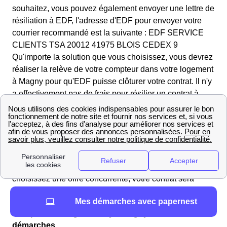
souhaitez, vous pouvez également envoyer une lettre de
résiliation à EDF, l'adresse d'EDF pour envoyer votre
courrier recommandé est la suivante : EDF SERVICE
CLIENTS TSA 20012 41975 BLOIS CEDEX 9
Qu'importe la solution que vous choisissez, vous devrez
réaliser la relève de votre compteur dans votre logement
à Magny pour qu'EDF puisse clôturer votre contrat. Il n'y
a effectivement pas de frais pour résilier un contrat à
l'électricité d'EDF, vous n'aurez qu'à régler une facture
de régularisation, ce qui est tout à fait normal lors de la
fermeture d'un contrat d'électricité dans le 68210 et dans
toute la France. Mais quand est-ce que vous devez
résilier ce contrat ? C'est vous qui choisissez, lorsque
vous changez de fournisseur ou que vous déménagez et
choisissez une offre concurrente, votre contrat sera
résilier à la date où prendra effet votre nouveau contrat.
Mes démarches avec papernest
Compteur intelligent Linky à Magny : installation et
démarches