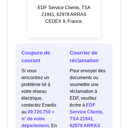
EDF Service Clients, TSA
21941, 62978 ARRAS
CEDEX 9, France.
Coupure de
Courrier de
courant
réclamation
Si vous
Pour envoyer des
rencontrez un
documents ou
problème lié à
soumettre une
votre réseau
réclamation à
électrique,
EDF, veuillez
contactez Enedis
écrire à
EDF
au
09.726.750 +
Service Clients,
n° de votre
TSA 21941,
département
. En
62978 ARRAS