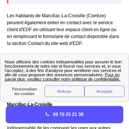
Les habitants de Marcillac-La-Croisille (Corrèze)
peuvent également entrer en contact avec le service
client d'EDF en utilisant leur espace client en ligne ou
en remplissant le formulaire de contact disponible dans
la section Contact du site web d'EDF.
En cas de problème lié au réseau électrique, veuillez
contacter le gestionnaire du réseau de distribution
Enedis (anciennement ERDF) au numéro gratuit
d'urgence pour le dépannage :
09.726.750 + n° de votre
département 19
. Enedis se chargera rapidement de
toute interruption de courant ou panne d'électricité.
Trouvez les meilleurs fournisseurs de gaz en 2025 à
Marcillac-La-Croisille
Si vous souhaitez avoir une vue d'ensemble et vous
09 70 25 21 38
faire une opinion objective sur les offres de gaz, il est
indispensable de les comparer les unes aux autres.