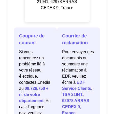
21941, 62978 ARRAS
CEDEX 9, France
Coupure de
Courrier de
courant
réclamation
Si vous
Pour envoyer des
rencontrez un
documents ou
problème lié à
soumettre une
votre réseau
réclamation à
électrique,
EDF, veuillez
contactez Enedis
écrire à
EDF
au
09.726.750 +
Service Clients,
n° de votre
TSA 21941,
département
. En
62978 ARRAS
cas d'urgence
CEDEX 9,
gaz, veuillez
France
.