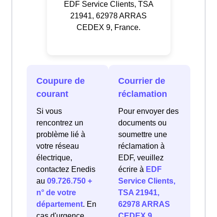
EDF Service Clients, TSA
21941, 62978 ARRAS
CEDEX 9, France.
Coupure de
Courrier de
courant
réclamation
Si vous
Pour envoyer des
rencontrez un
documents ou
problème lié à
soumettre une
votre réseau
réclamation à
électrique,
EDF, veuillez
contactez Enedis
écrire à
EDF
au
09.726.750 +
Service Clients,
n° de votre
TSA 21941,
département
. En
62978 ARRAS
cas d'urgence
CEDEX 9,