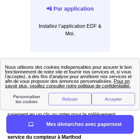
📲 Par application
Installez l’application EDF &
Moi.
Pour régler votre facture, vous pouvez contacter le
service client EDF à toute heure, 24h/24 et 7j/7, en
composant le 3044 (service gratuit, coût d'un appel
local). Vous avez également la possibilité de vous
rendre sur votre espace client en ligne ou d'utiliser
l'application mobile EDF & Moi. De plus, vous pouvez
enregistrer vos coordonnées bancaires pour un
paiement en un clic ou opter pour le prélèvement
automatique.
Mes démarches avec papernest
EDF en 2025 : les délais et tarifs de la mise en
service du compteur à Marthod