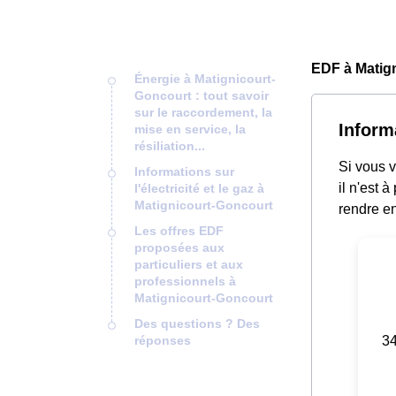
EDF à Matig
Énergie à Matignicourt-
Goncourt : tout savoir
sur le raccordement, la
Inform
mise en service, la
résiliation...
Si vous v
Informations sur
il n'est 
l'électricité et le gaz à
Matignicourt-Goncourt
rendre e
Les offres EDF
proposées aux
particuliers et aux
professionnels à
Matignicourt-Goncourt
Des questions ? Des
34
réponses