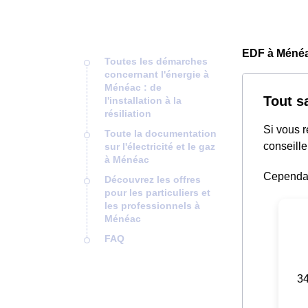
EDF à Ménéa
Toutes les démarches
concernant l'énergie à
Ménéac : de
Tout s
l'installation à la
résiliation
Si vous 
Toute la documentation
conseille
sur l'électricité et le gaz
à Ménéac
Cependant
Découvrez les offres
pour les particuliers et
les professionnels à
Ménéac
FAQ
34