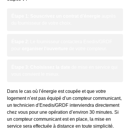
Étape 1
:
Souscrivez un contrat d’énergie
auprès
du fournisseur de votre choix.
Étape 2
: Le fournisseur contactera Enedis/GRDF
pour
organiser l’ouverture
de votre compteur.
Étape 3
:
Choisissez la date
de mise en service qui
vous convient le mieux.
Dans le cas où l’énergie est coupée et que votre
logement n’est pas équipé d’un compteur communicant,
un technicien d’Enedis/GRDF interviendra directement
chez vous pour une opération d’environ 30 minutes. Si
un compteur communicant est en place, la mise en
service sera effectuée à distance en toute simplicité.