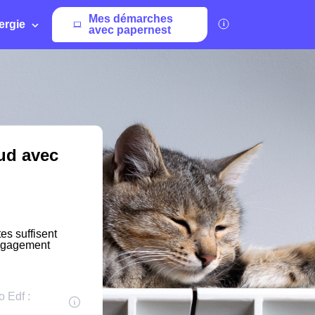
Mes démarches
ergie
avec papernest