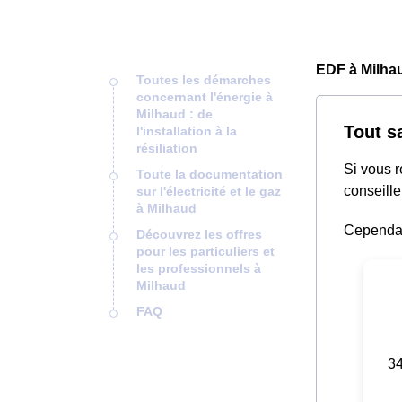
EDF à Milha
Toutes les démarches
concernant l'énergie à
Milhaud : de
Tout s
l'installation à la
résiliation
Si vous 
Toute la documentation
conseille
sur l'électricité et le gaz
à Milhaud
Cependant
Découvrez les offres
pour les particuliers et
les professionnels à
Milhaud
FAQ
34