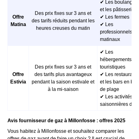
✔ Les boulangeri
et les pâtisseries
Des prix fixes sur 3 ans et
Offre
✔ Les fermes
des tarifs réduits pendant les
Matina
✔ Les
heures creuses du matin
professionnels
matinaux
✔ Les
hébergements
Des prix fixes sur 3 ans et
touristiques
Offre
des tarifs plus avantageux
✔ Les restaurants
Estivia
pendant la saison estivale et
et les bars en bor
à la mi-saison
de plage
✔ Les activités
saisonnières d’ét
Avis fournisseur de gaz à Millonfosse : offres 2025
Vous habitez à Millonfosse et souhaitez comparer les
offres de gaz avant de faire un choix ? Il est crucial de