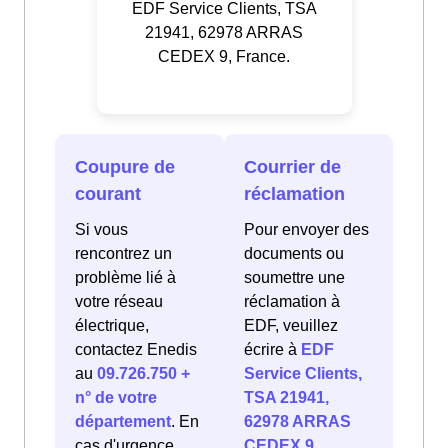
EDF Service Clients, TSA
21941, 62978 ARRAS
CEDEX 9, France.
Coupure de
Courrier de
courant
réclamation
Si vous
Pour envoyer des
rencontrez un
documents ou
problème lié à
soumettre une
votre réseau
réclamation à
électrique,
EDF, veuillez
contactez Enedis
écrire à
EDF
au
09.726.750 +
Service Clients,
n° de votre
TSA 21941,
département
. En
62978 ARRAS
cas d'urgence
CEDEX 9,