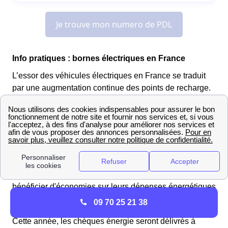
Info pratiques : bornes électriques en France
L’essor des véhicules électriques en France se traduit
par une augmentation continue des points de recharge.
En 2025, le pays compte plus de 120000 bornes
réparties sur tout le territoire.
EDF et Chèques Énergie 2025 : Ce que vous devez
savoir à Montaigut En Combraille
Les résidents de Montaigut En Combraille peuvent
bénéficier d'économies sur leurs dépenses énergétiques
grâce au chèque énergie.
09 70 25 21 38
Cette année, les chèques énergie seront délivrés à