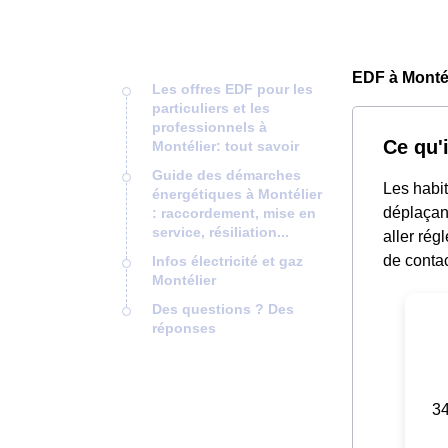
EDF à Montél
Les offres EDF pour les
particuliers et les
professionnels à
Ce qu'i
Montélier: tout savoir
Guide des démarches
Les habit
énergétiques à Montélier
déplaçant
: raccordement, mise en
service, résiliation...
aller rég
de contac
Infos électricité et gaz
Montélier
Des questions ? Des
réponses
34