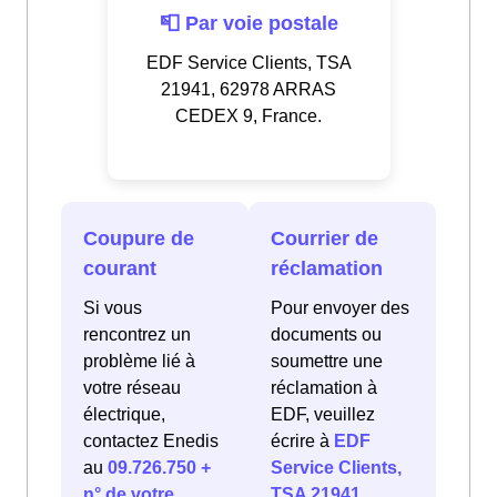
📮 Par voie postale
EDF Service Clients, TSA
21941, 62978 ARRAS
CEDEX 9, France.
Coupure de
Courrier de
courant
réclamation
Si vous
Pour envoyer des
rencontrez un
documents ou
problème lié à
soumettre une
votre réseau
réclamation à
électrique,
EDF, veuillez
contactez Enedis
écrire à
EDF
au
09.726.750 +
Service Clients,
n° de votre
TSA 21941,