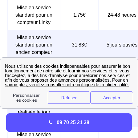
Mise en service
standard pour un
1,75€
24-48 heures
compteur Linky
Mise en service
standard pour un
31,83€
5 jours ouvrés
ancien compteur
Mise en service
sous 24 à 48
74,83€
express
heures
Mise en service
urgente pour un
compteur Linky,
61,25€
Le jour même
réalisée le jour
même
09 70 25 21 38
Mise en service