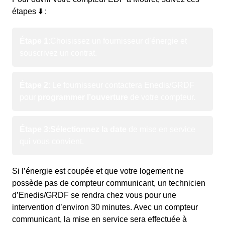
étapes ⬇️ :
Étape 1
:
Choisissez un fournisseur d’énergie et
souscrivez un contrat.
Étape 2
: Le fournisseur contactera Enedis/GRDF
pour
programmer l’ouverture
de votre compteur.
Étape 3
:
Sélectionnez la date
de mise en service
qui vous convient.
Si l’énergie est coupée et que votre logement ne
possède pas de compteur communicant, un technicien
d’Enedis/GRDF se rendra chez vous pour une
intervention d’environ 30 minutes. Avec un compteur
communicant, la mise en service sera effectuée à