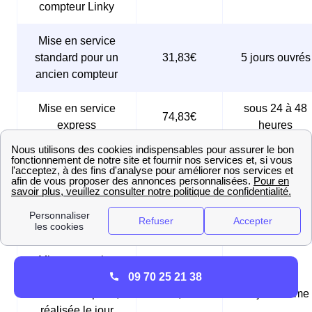
compteur Linky
Mise en service
standard pour un
31,83€
5 jours ouvrés
ancien compteur
Mise en service
sous 24 à 48
74,83€
express
heures
Mise en service
urgente pour un
compteur Linky,
61,25€
Le jour même
réalisée le jour
même
Mise en service
09 70 25 21 38
urgente pour un
ancien compteur,
180,56€
Le jour même
réalisée le jour