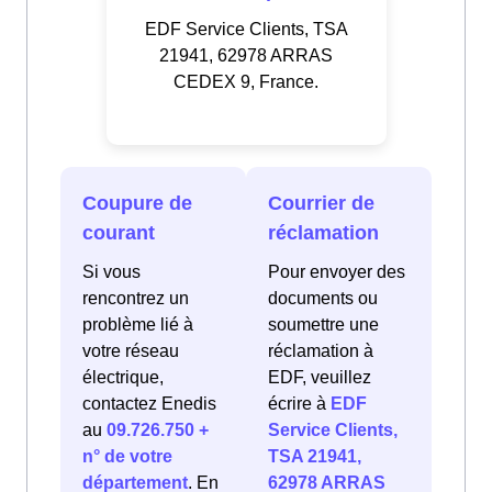
EDF Service Clients, TSA
21941, 62978 ARRAS
CEDEX 9, France.
Coupure de
Courrier de
courant
réclamation
Si vous
Pour envoyer des
rencontrez un
documents ou
problème lié à
soumettre une
votre réseau
réclamation à
électrique,
EDF, veuillez
contactez Enedis
écrire à
EDF
au
09.726.750 +
Service Clients,
n° de votre
TSA 21941,
département
. En
62978 ARRAS