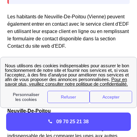
Les habitants de Neuville-De-Poitou (Vienne) peuvent
également entrer en contact avec le service client d'EDF
en utilisant leur espace client en ligne ou en remplissant
le formulaire de contact disponible dans la section
Contact du site web d'EDF.
En cas de problème lié au réseau électrique, veuillez
contacter le gestionnaire du réseau de distribution
Enedis (anciennement ERDF) au numéro gratuit
d'urgence pour le dépannage :
09.726.750 + n° de votre
département 86
. Enedis se chargera rapidement de
toute interruption de courant ou panne d'électricité.
Trouvez les meilleurs fournisseurs de gaz en 2025 à
Neuville-De-Poitou
Si vous souhaitez avoir une vue d'ensemble et vous
09 70 25 21 38
faire une opinion objective sur les offres de gaz, il est
indispensable de les comparer les unes aux autres.