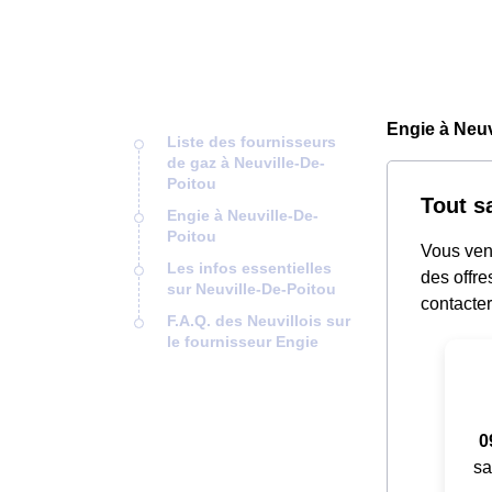
Engie à Neuv
Liste des fournisseurs
de gaz à Neuville-De-
Poitou
Tout s
Engie à Neuville-De-
Poitou
Vous ven
Les infos essentielles
des offre
sur Neuville-De-Poitou
contacter
F.A.Q. des Neuvillois sur
le fournisseur Engie
0
sa