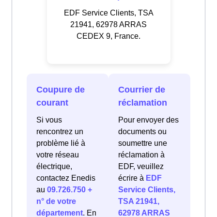
EDF Service Clients, TSA
21941, 62978 ARRAS
CEDEX 9, France.
Coupure de
Courrier de
courant
réclamation
Si vous
Pour envoyer des
rencontrez un
documents ou
problème lié à
soumettre une
votre réseau
réclamation à
électrique,
EDF, veuillez
contactez Enedis
écrire à
EDF
au
09.726.750 +
Service Clients,
n° de votre
TSA 21941,
département
. En
62978 ARRAS