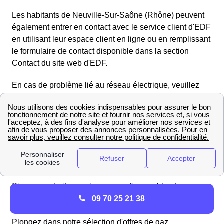
Les habitants de Neuville-Sur-Saône (Rhône) peuvent
également entrer en contact avec le service client d'EDF
en utilisant leur espace client en ligne ou en remplissant
le formulaire de contact disponible dans la section
Contact du site web d'EDF.
En cas de problème lié au réseau électrique, veuillez
contacter le gestionnaire du réseau de distribution
Enedis (anciennement ERDF) au numéro gratuit
d'urgence pour le dépannage :
09.726.750 + n° de votre
département 69
. Enedis se chargera rapidement de
toute interruption de courant ou panne d'électricité.
Trouvez les meilleurs fournisseurs de gaz en 2025 à
Neuville-Sur-Saône
Si vous souhaitez avoir une vue d'ensemble et vous
faire une opinion objective sur les offres de gaz, il est
09 70 25 21 38
indispensable de les comparer les unes aux autres.
Plongez dans notre sélection d'offres de gaz