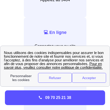
💻 En ligne
Connectez-vous au site
internet EDF.
📲 Par application
Installez l’application EDF &
09 70 25 21 38
Moi.