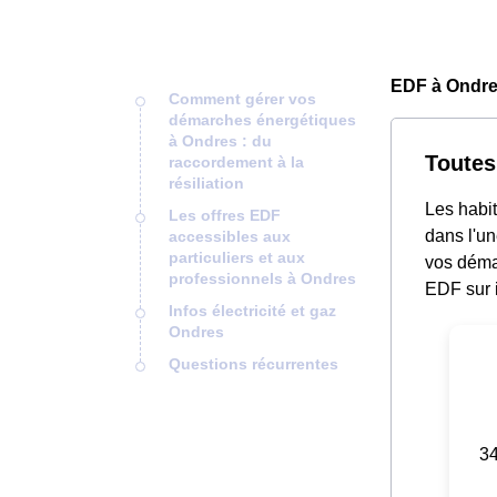
EDF à Ondre
Comment gérer vos
démarches énergétiques
à Ondres : du
Toutes
raccordement à la
résiliation
Les habit
Les offres EDF
dans l'un
accessibles aux
particuliers et aux
vos déma
professionnels à Ondres
EDF sur i
Infos électricité et gaz
Ondres
Questions récurrentes
34