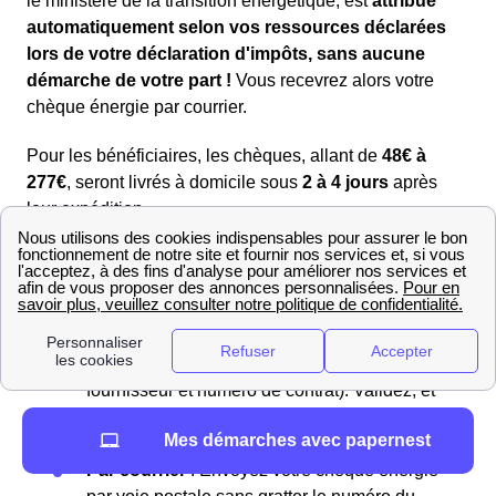
le ministère de la transition énergétique, est
attribué
automatiquement selon vos ressources déclarées
lors de votre déclaration d'impôts, sans aucune
démarche de votre part !
Vous recevrez alors votre
chèque énergie par courrier.
Pour les bénéficiaires, les chèques, allant de
48€ à
277€
, seront livrés à domicile sous
2 à 4 jours
après
leur expédition.
En ligne
: Visitez le
site du chèque énergie
et
saisissez le numéro de votre chèque situé
dans la case “Nul si découvert”. Grattez cette
case pour révéler le numéro. Ensuite, entrez
les détails de votre contrat (nom du
fournisseur et numéro de contrat). Validez, et
le montant sera déduit de vos futures
Mes démarches avec papernest
factures.
Par courrier
: Envoyez votre chèque énergie