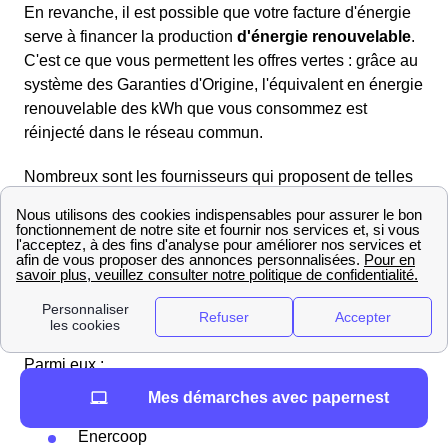
En revanche, il est possible que votre facture d'énergie
serve à financer la production
d'énergie renouvelable
.
C'est ce que vous permettent les offres vertes : grâce au
système des Garanties d'Origine, l'équivalent en énergie
renouvelable des kWh que vous consommez est
réinjecté dans le réseau commun.
Nombreux sont les fournisseurs qui proposent de telles
offres aujourd'hui. La quasi-totalité des fournisseurs
traditionnels (Engie, TotalEnergies, Eni, Vattenfall,
EDF...) le font, mais apparaissent aussi de plus en plus
de fournisseurs dits écoresponsables spécialisés dans
la fourniture (et parfois la production) d'énergie
renouvelable.
Parmi eux :
Mint Energie
Mes démarches avec papernest
Ekwateur
Enercoop