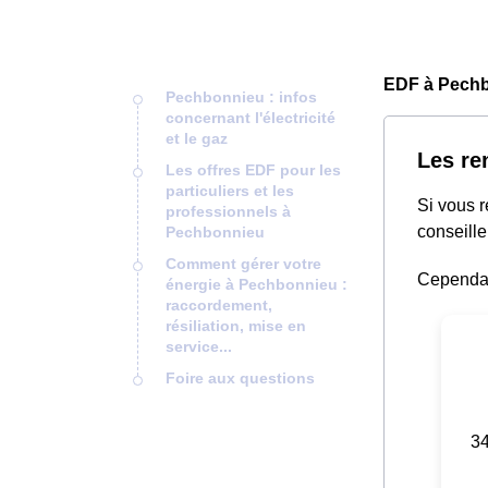
EDF à Pechb
Pechbonnieu : infos
concernant l'électricité
et le gaz
Les re
Les offres EDF pour les
particuliers et les
Si vous 
professionnels à
conseille
Pechbonnieu
Comment gérer votre
Cependant
énergie à Pechbonnieu :
raccordement,
résiliation, mise en
service...
Foire aux questions
34