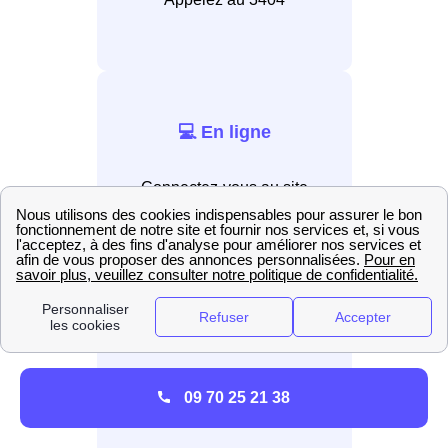
💻 En ligne
Connectez-vous au site
internet EDF.
📲 Par application
Installez l’application EDF &
09 70 25 21 38
Moi.