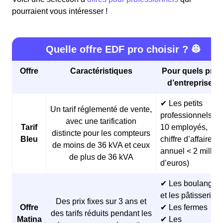
pourraient vous intéresser !
Quelle offre EDF pro choisir ? 👷
Offre
Caractéristiques
Pour quels profi
d’entreprises 
✔ Les petits
Un tarif réglementé de vente,
professionnels (<
avec une tarification
Tarif
10 employés,
distincte pour les compteurs
Bleu
chiffre d’affaires
de moins de 36 kVA et ceux
annuel < 2 millio
de plus de 36 kVA
d’euros)
✔ Les boulangeri
et les pâtisseries
Des prix fixes sur 3 ans et
Offre
✔ Les fermes
des tarifs réduits pendant les
Matina
✔ Les