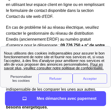
en utilisant leur espace client en ligne ou en remplissant
le formulaire de contact disponible dans la section
Contact du site web d'EDF.
En cas de problème lié au réseau électrique, veuillez
contacter le gestionnaire du réseau de distribution
Enedis (anciennement ERDF) au numéro gratuit
d'urgence pour le dépannage :
09.726.750 + n° de votre
département 31
. Enedis se chargera rapidement de
toute interruption de courant ou panne d'électricité.
Trouvez les meilleurs fournisseurs de gaz en 2025 à
Pin-Balma
Si vous souhaitez avoir une vue d'ensemble et vous
faire une opinion objective sur les offres de gaz, il est
indispensable de les comparer les unes aux autres.
Plongez dans notre sélection d'offres de gaz
Mes démarches avec papernest
soigneusement choisies pour répondre à vos
différents
besoins énergétiques.