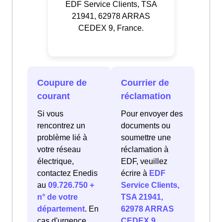
EDF Service Clients, TSA
21941, 62978 ARRAS
CEDEX 9, France.
Coupure de
Courrier de
courant
réclamation
Si vous
Pour envoyer des
rencontrez un
documents ou
problème lié à
soumettre une
votre réseau
réclamation à
électrique,
EDF, veuillez
contactez Enedis
écrire à
EDF
au
09.726.750 +
Service Clients,
n° de votre
TSA 21941,
département
. En
62978 ARRAS
cas d'urgence
CEDEX 9,