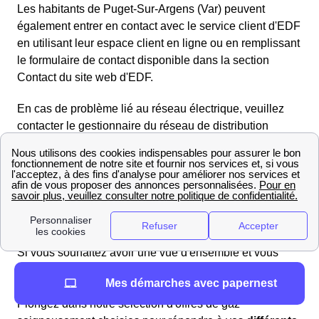
Les habitants de Puget-Sur-Argens (Var) peuvent
également entrer en contact avec le service client d'EDF
en utilisant leur espace client en ligne ou en remplissant
le formulaire de contact disponible dans la section
Contact du site web d'EDF.
En cas de problème lié au réseau électrique, veuillez
contacter le gestionnaire du réseau de distribution
Enedis (anciennement ERDF) au numéro gratuit
d'urgence pour le dépannage :
09.726.750 + n° de votre
département 83
. Enedis se chargera rapidement de
toute interruption de courant ou panne d'électricité.
Trouvez les meilleurs fournisseurs de gaz en 2025 à
Puget-Sur-Argens
Si vous souhaitez avoir une vue d'ensemble et vous
faire une opinion objective sur les offres de gaz, il est
Mes démarches avec papernest
indispensable de les comparer les unes aux autres.
Plongez dans notre sélection d'offres de gaz