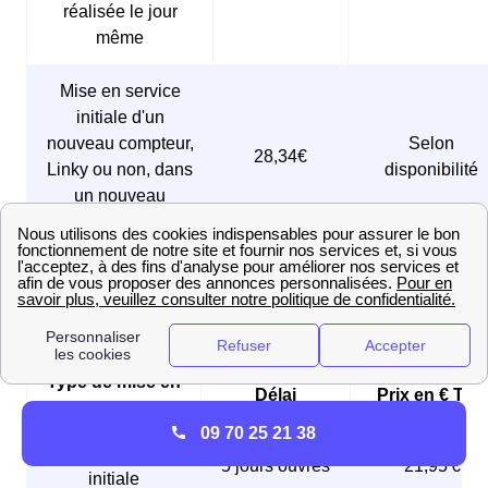
réalisée le jour
même
Mise en service
initiale d'un
nouveau compteur,
Selon
28,34€
Linky ou non, dans
disponibilité
un nouveau
logement
Frais et délais de la mise en service du ga
(prestation GRDF)
Type de mise en
Délai
Prix en € TTC
service
09 70 25 21 38
🚦 Mise en service
5 jours ouvrés
21,95 €
initiale