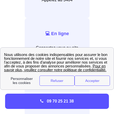
💻 En ligne
Connectez-vous au site
internet EDF.
📲 Par application
Installez l’application EDF &
09 70 25 21 38
Moi.