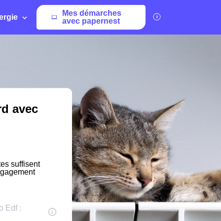
Mes démarches
ergie
avec papernest