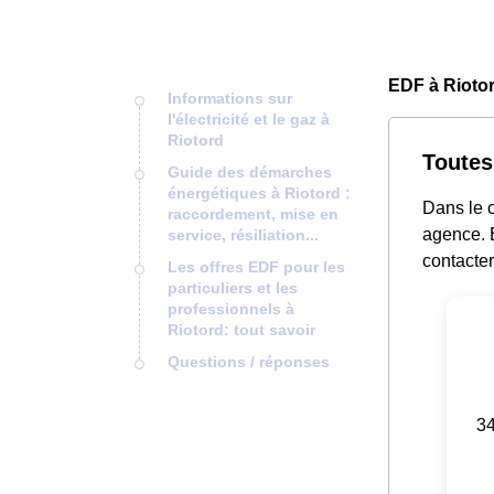
EDF à Riotor
Informations sur
l'électricité et le gaz à
Riotord
Toutes
Guide des démarches
énergétiques à Riotord :
Dans le c
raccordement, mise en
agence. E
service, résiliation...
contacter
Les offres EDF pour les
particuliers et les
professionnels à
Riotord: tout savoir
Questions / réponses
34