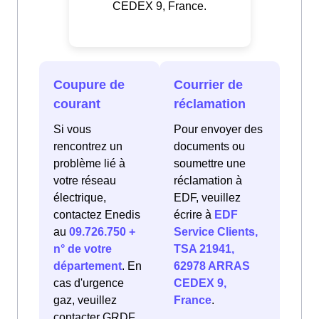
CEDEX 9, France.
Coupure de
Courrier de
courant
réclamation
Si vous
Pour envoyer des
rencontrez un
documents ou
problème lié à
soumettre une
votre réseau
réclamation à
électrique,
EDF, veuillez
contactez Enedis
écrire à
EDF
au
09.726.750 +
Service Clients,
n° de votre
TSA 21941,
département
. En
62978 ARRAS
cas d'urgence
CEDEX 9,
gaz, veuillez
France
.
contacter GRDF