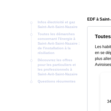
EDF à Saint-
Infos électricité et gaz
Saint-Avit-Saint-Nazaire
Toutes les démarches
Toutes
concernant l'énergie à
Saint-Avit-Saint-Nazaire :
Les habit
de l'installation à la
en se dé
résiliation
plus alle
Découvrez les offres
Aviroises
pour les particuliers et
les professionnels à
Saint-Avit-Saint-Nazaire
Questions récurrentes
34