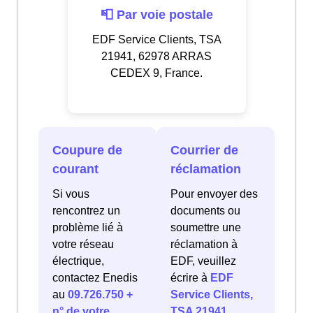
📮 Par voie postale
EDF Service Clients, TSA
21941, 62978 ARRAS
CEDEX 9, France.
Coupure de
Courrier de
courant
réclamation
Si vous
Pour envoyer des
rencontrez un
documents ou
problème lié à
soumettre une
votre réseau
réclamation à
électrique,
EDF, veuillez
contactez Enedis
écrire à
EDF
au
09.726.750 +
Service Clients,
n° de votre
TSA 21941,