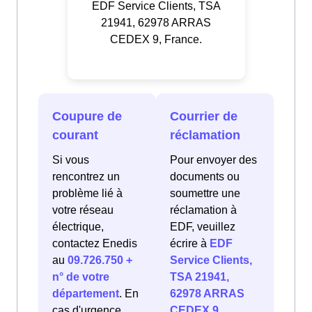
EDF Service Clients, TSA
21941, 62978 ARRAS
CEDEX 9, France.
Coupure de
Courrier de
courant
réclamation
Si vous
Pour envoyer des
rencontrez un
documents ou
problème lié à
soumettre une
votre réseau
réclamation à
électrique,
EDF, veuillez
contactez Enedis
écrire à
EDF
au
09.726.750 +
Service Clients,
n° de votre
TSA 21941,
département
. En
62978 ARRAS
cas d'urgence
CEDEX 9,