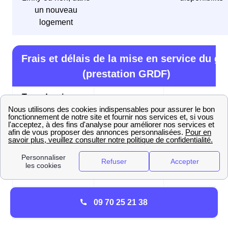
un nouveau
logement
Frais et délais de la mise en service du ga
(prestation GRDF)
Type de mise en
Délai
Prix en € TTC
service
🚦 Mise en service
5 jours ouvrés
21,95 €
initiale
🏎️ Mise en service
2 jours ouvrés
70,43 €
express
⚠️ Mise en service
09 70 25 21 38
Le jour même
168,96 €
d'urgence