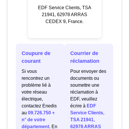
EDF Service Clients, TSA
21941, 62978 ARRAS
CEDEX 9, France.
Coupure de
Courrier de
courant
réclamation
Si vous
Pour envoyer des
rencontrez un
documents ou
problème lié à
soumettre une
votre réseau
réclamation à
électrique,
EDF, veuillez
contactez Enedis
écrire à
EDF
au
09.726.750 +
Service Clients,
n° de votre
TSA 21941,
département
. En
62978 ARRAS