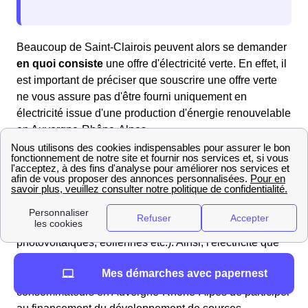
Beaucoup de Saint-Clairois peuvent alors se demander
en quoi consiste
une offre d'électricité verte. En effet, il
est important de préciser que souscrire une offre verte
ne vous assure pas d'être fourni uniquement en
électricité issue d'une production d'énergie renouvelable
en Auvergne-Rhône-Alpes.
S'abonner à un contrat d'électricité verte permet
cependant aux habitants de Saint-Clair-Sur-Galaure de
voir le fournisseur
réinjecter dans le réseau
électrique
l'équivalent de leur consommation en électricité dite
verte (issue d'une production par panneaux
photovoltaïques, éoliennes etc.). Ainsi, l'électricité que
les Saint-Clairois recevront sera un mélange
d'énergie
Mes démarches avec papernest
verte et classique
. C'est donc une façon pour les
consommateurs en Auvergne-Rhône-Alpes de participer