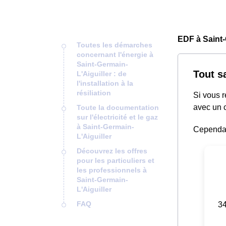
EDF à Saint-
Toutes les démarches
concernant l'énergie à
Saint-Germain-
Tout s
L'Aiguiller : de
l'installation à la
résiliation
Si vous 
avec un c
Toute la documentation
sur l'électricité et le gaz
à Saint-Germain-
Cependant
L'Aiguiller
Découvrez les offres
pour les particuliers et
les professionnels à
Saint-Germain-
L'Aiguiller
FAQ
34