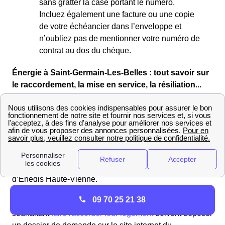
sans gratter la case portant le numéro.
Incluez également une facture ou une copie
de votre échéancier dans l’enveloppe et
n’oubliez pas de mentionner votre numéro de
contrat au dos du chèque.
Énergie à Saint-Germain-Les-Belles : tout savoir sur
le raccordement, la mise en service, la résiliation...
Les étapes à suivre et les tarifs pour raccorder sont
logement à l'électricité EDF sur le réseau Enedis à
Saint-Germain-Les-Belles
Vous vous apprêtez à déménager dans un logement
neuf à Saint-Germain-Les-Belles ? Vous devrez alors
déposer une demande de raccordement auprès
d’Enedis Haute-Vienne.
09 70 25 21 38
Les Saint-Germinoises et les Saint-Germinois
souhaitant
faire raccorder leur logement
doivent déposer